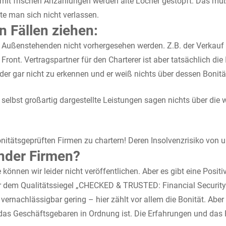
: mit frischen Anzahlungen werden alte Löcher gestopft. Das mu
te man sich nicht verlassen.
 Fällen ziehen:
enstehenden nicht vorhergesehen werden. Z.B. der Verkauf ein
ont. Vertragspartner für den Charterer ist aber tatsächlich die
der gar nicht zu erkennen und er weiß nichts über dessen Bonitä
elbst großartig dargestellte Leistungen sagen nichts über die wir
nitätsgeprüften Firmen zu chartern! Deren Insolvenzrisiko von 
ender Firmen?
e können wir leider nicht veröffentlichen. Aber es gibt eine Posi
ter dem Qualitätssiegel „CHECKED & TRUSTED: Financial Securit
vernachlässigbar gering – hier zählt vor allem die Bonität. Abe
das Geschäftsgebaren in Ordnung ist. Die Erfahrungen und das 