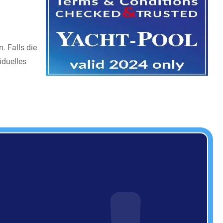
. Falls die
iduelles