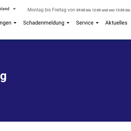
hland
Montag bis Freitag von
09:00 bis 12:00 und von 13:00 bis
Öffne Versicherungen
Öffne Schadenmeldung
Öffne Service
ungen
Schadenmeldung
Service
Aktuelles
ng