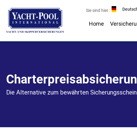
Zum
Deutsc
Sie sind hier :
Inhalt
springen
Home
Versicher
Charterpreisabsicheru
Die Alternative zum bewährten Sicherungsschein