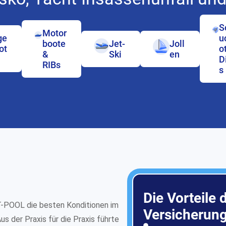
S
Motor
ge
u
boote
Jet-
Joll
ot
o
&
Ski
en
D
RIBs
s
Die Vorteile
T-POOL die besten Konditionen im
Versicherung
s der Praxis für die Praxis führte