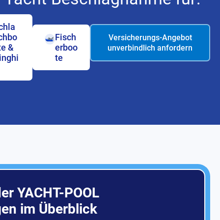
chla
chbo
Fisch
Versicherungs-Angebot
te &
erboo
unverbindlich anfordern
inghi
te
 der YACHT-POOL
en im Überblick