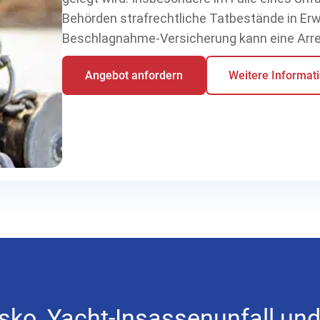
Behörden strafrechtliche Tatbestände in Er
Beschlagnahme-Versicherung kann eine Arres
Angebot anfordern
Weitere Informat
asko, Yacht-Insassenunfall u