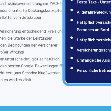
Feste Taxe - Unte
chiffskaskoversicherung ein. YACHT-
kundenorientierte Deckungskonzepte
Allgefahrendeckung
rflotte, vom Jetski über
Haftpflichtversich
Personen an Bord
 Versicherung entscheidend: Preis und
chen, die Stärke der Leistungen
Haftpflichtversic
n den Bedingungen der Versicherer
Versicherungsschu
roßer Wirkung!
 unterscheidet, gibt es natürlich
Umfangeiche Assi
it den besten Google-Bewertungen für
Persönliche Betre
cht erst „aus Schaden klug“ werden.
 es wirklich zählt!