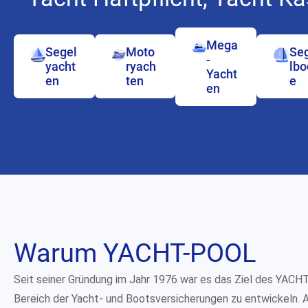
Mega
Segel
Moto
Se
-
yacht
ryach
lbo
Yacht
en
ten
e
en
Warum
YACHT-POOL
Seit seiner Gründung im Jahr 1976 war es das Ziel des YACH
Bereich der Yacht- und Bootsversicherungen zu entwickeln. Au