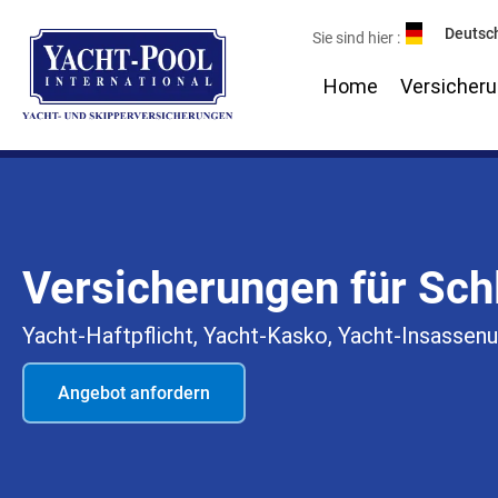
Zum
Deutsc
Sie sind hier :
Inhalt
springen
Home
Versicher
Versicherungen für Sch
Yacht-Haftpflicht, Yacht-Kasko, Yacht-Insassen
Angebot anfordern