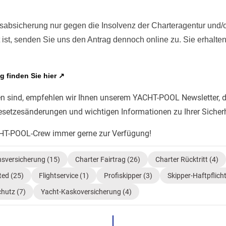
isabsicherung nur gegen die Insolvenz der Charteragentur und/o
t ist, senden Sie uns den Antrag dennoch online zu. Sie erhalt
ng
finden Sie hier
↗
 sind, empfehlen wir Ihnen unserem YACHT-POOL Newsletter, de
esetzesänderungen und wichtigen Informationen zu Ihrer Sicherhe
CHT-POOL-Crew immer gerne zur Verfügung!
nsversicherung
(15)
Charter Fairtrag
(26)
Charter Rücktritt
(4)
ted
(25)
Flightservice
(1)
Profiskipper
(3)
Skipper-Haftpflich
chutz
(7)
Yacht-Kaskoversicherung
(4)