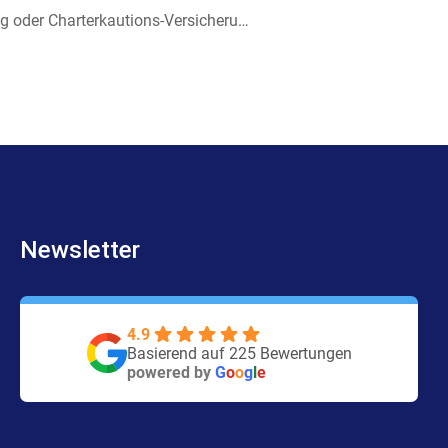
k
a
Skipperhaftpflicht-Versicherung oder Charterkautions-Versicherung?
-
m
f
Newsletter
4.9
Basierend auf 225 Bewertungen
powered by
G
o
o
g
l
e