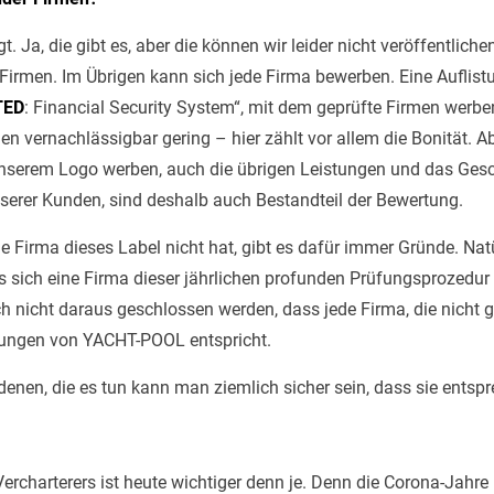
Ja, die gibt es, aber die können wir leider nicht veröffentlichen.
irmen. Im Übrigen kann sich jede Firma bewerben. Eine Auflist
TED
: Financial Security System“, mit dem geprüfte Firmen werb
men vernachlässigbar gering – hier zählt vor allem die Bonität. 
 unserem Logo werben, auch die übrigen Leistungen und das Gesc
erer Kunden, sind deshalb auch Bestandteil der Bewertung.
e Firma dieses Label nicht hat, gibt es dafür immer Gründe. Nat
s sich eine Firma dieser jährlichen profunden Prüfungsprozedur 
 nicht daraus geschlossen werden, dass jede Firma, die nicht gel
ungen von YACHT-POOL entspricht.
denen, die es tun kann man ziemlich sicher sein, dass sie entsp
ercharterers ist heute wichtiger denn je. Denn die Corona-Jahr