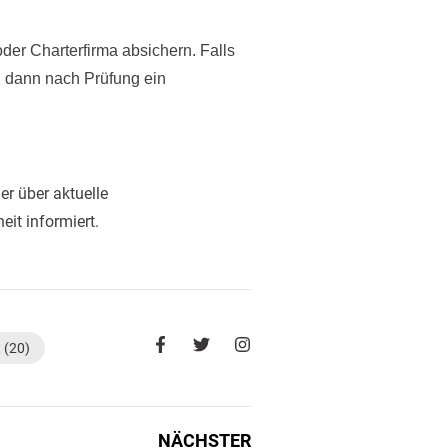
der Charterfirma absichern. Falls
en dann nach Prüfung ein
r über aktuelle
it informiert.
F
T
I
t
(20)
a
w
n
c
i
s
e
t
t
b
t
a
o
e
g
NÄCHSTER
o
r
r