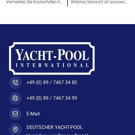
b
t
a
Vermeiden Sie Kostenfallen bei der Törnplanung!
Welches Seerecht ist anzuwenden?
o
e
g
o
r
r
k
a
-
m
f
+49 (0) 89 / 7467 34 80
+49 (0) 89 / 7467 34 99
E-Mail
DEUTSCHER YACHT-POOL