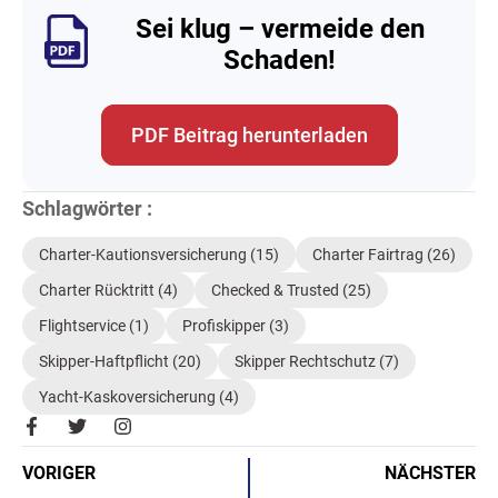
Sei klug – vermeide den
Schaden!
PDF Beitrag herunterladen
Schlagwörter :
Charter-Kautionsversicherung
(15)
Charter Fairtrag
(26)
Charter Rücktritt
(4)
Checked & Trusted
(25)
Flightservice
(1)
Profiskipper
(3)
Skipper-Haftpflicht
(20)
Skipper Rechtschutz
(7)
Yacht-Kaskoversicherung
(4)
F
T
I
a
w
n
c
i
s
VORIGER
NÄCHSTER
e
t
t