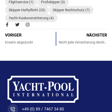
Flightservice
(1)
Profiskipper
(3)
Skipper-Haftpflicht
(20)
Skipper Rechtschutz
(7)
Yacht-Kaskoversicherung
(4)
F
T
I
a
w
n
c
i
s
VORIGER
NÄCHSTER
e
t
t
b
t
a
Kreativ abgezockt
Nicht jede Versicherung deckt einen Chartertörn
o
e
g
o
r
r
k
a
-
m
f
+49 (0) 89 / 7467 34 80