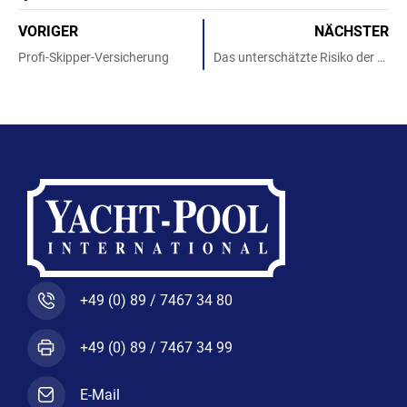
a
w
n
c
i
s
VORIGER
NÄCHSTER
e
t
t
b
t
a
Profi-Skipper-Versicherung
Das unterschätzte Risiko der Charter-Skipper
o
e
g
o
r
r
k
a
-
m
f
+49 (0) 89 / 7467 34 80
+49 (0) 89 / 7467 34 99
E-Mail