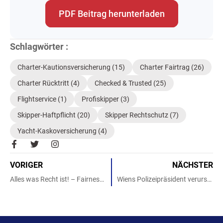
PDF Beitrag herunterladen
Schlagwörter :
Charter-Kautionsversicherung
(15)
Charter Fairtrag
(26)
Charter Rücktritt
(4)
Checked & Trusted
(25)
Flightservice
(1)
Profiskipper
(3)
Skipper-Haftpflicht
(20)
Skipper Rechtschutz
(7)
Yacht-Kaskoversicherung
(4)
F
T
I
a
w
n
c
i
s
VORIGER
NÄCHSTER
e
t
t
b
t
a
Alles was Recht ist! – Fairness für alle – YACHT-POOL CHARTER FAIRTRAG
Wiens Polizeipräsident verursacht Yachtschaden
o
e
g
o
r
r
k
a
-
m
f