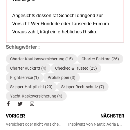
Angesichts dessen rät Schöchl dringend zur
Vorsicht: Wer Hunderte oder Tausende Euro im
Voraus zahlt, trägt ein erhebliches Risiko.
Schlagwörter :
Charter-Kautionsversicherung
(15)
Charter Fairtrag
(26)
Charter Rücktritt
(4)
Checked & Trusted
(25)
Flightservice
(1)
Profiskipper
(3)
Skipper-Haftpflicht
(20)
Skipper Rechtschutz
(7)
Yacht-Kaskoversicherung
(4)
F
T
I
a
w
n
c
i
s
VORIGER
NÄCHSTER
e
t
t
b
t
a
Versichert oder nicht versichert?
Insolvenz von Nautic Adria Boots- und Yachtcharter
o
e
g