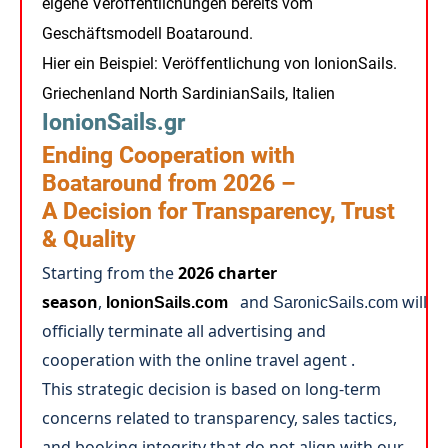
eigene Veröffentlichungen bereits vom
Geschäftsmodell Boataround.
Hier ein Beispiel: Veröffentlichung von IonionSails.
Griechenland North SardinianSails, Italien
IonionSails.gr
Ending Cooperation with
Boataround from 2026 –
A Decision for Transparency, Trust
& Quality
Starting from the
2026 charter
season
,
and
w
ill
IonionSails.com
SaronicSails.com
officially terminate all advertising and
cooperation with the online travel agent
.
This strategic decision is based on long-term
concerns related to transparency, sales tactics,
and booking integrity that do not align with our