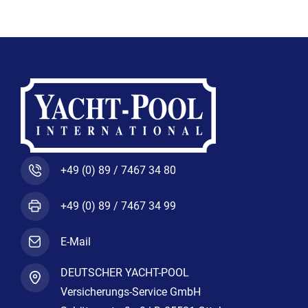
o
r
r
k
a
-
m
f
+49 (0) 89 / 7467 34 80
+49 (0) 89 / 7467 34 99
E-Mail
DEUTSCHER YACHT-POOL
Versicherungs-Service GmbH